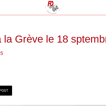
à la Grève le 18 sptemb
25
POST