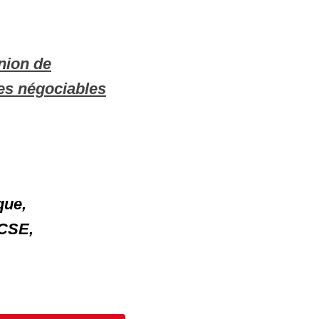
nion de
mes négociables
que,
 CSE,