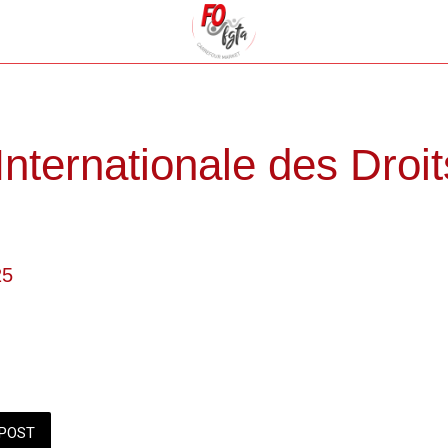
nternationale des Droi
25
POST